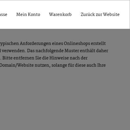
asse
Mein Konto
Warenkorb
Zurück zur Website
typischen Anforderungen eines Onlineshops erstellt
ll verwenden. Das nachfolgende Muster enthält daher
 Bitte entfernen Sie die Hinweise nach der
 Domain/Website nutzen, solange für diese auch Ihre