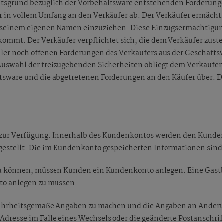
htsgrund bezüglich der Vorbehaltsware entstehenden Forderunge
er in vollem Umfang an den Verkäufer ab. Der Verkäufer ermächt
n seinem eigenen Namen einzuziehen. Diese Einzugsermächtigu
mmt. Der Verkäufer verpflichtet sich, die dem Verkäufer zust
ler noch offenen Forderungen des Verkäufers aus der Geschäfts
Auswahl der freizugebenden Sicherheiten obliegt dem Verkäufer.
tsware und die abgetretenen Forderungen an den Käufer über. D
 zur Verfügung. Innerhalb des Kundenkontos werden den Kunden
estellt. Die im Kundenkonto gespeicherten Informationen sind 
u können, müssen Kunden ein Kundenkonto anlegen. Eine Gastb
nto anlegen zu müssen.
wahrheitsgemäße Angaben zu machen und die Angaben an Änderu
l-Adresse im Falle eines Wechsels oder die geänderte Postanschri