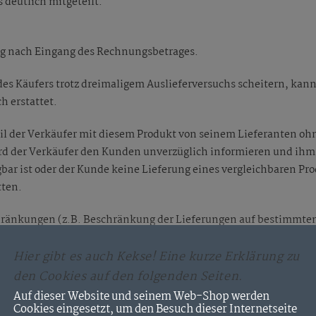
deutlich mitgeteilt.
rung nach Eingang des Rechnungsbetrages.
 des Käufers trotz dreimaligem Auslieferversuchs scheitern, kan
 erstattet.
weil der Verkäufer mit diesem Produkt von seinem Lieferanten oh
ird der Verkäufer den Kunden unverzüglich informieren und ihm 
bar ist oder der Kunde keine Lieferung eines vergleichbaren P
tten.
hränkungen (z.B. Beschränkung der Lieferungen auf bestimmten
terrichtet.
Hier gibt es auch Kekse! Eine kurze Erklärung zu
ss die Gefahr des zufälligen Untergangs und der zufälligen Vers
den Cookies auf den folgenden Seiten.
rer oder der sonst zur Ausführung der Versendung bestimmten P
Auf dieser Website und seinem Web-Shop werden
Zusagen und Vereinbarungen, keine Fixtermine sind.
Cookies eingesetzt, um den Besuch dieser Internetseite