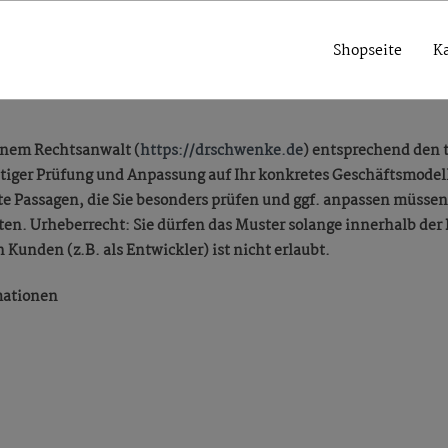
Shopseite
K
inem Rechtsanwalt (
https://drschwenke.de
) entsprechend den 
fältiger Prüfung und Anpassung auf Ihr konkretes Geschäftsmode
te Passagen, die Sie besonders prüfen und ggf. anpassen müssen.
aten. Urheberrecht: Sie dürfen das Muster solange innerhalb der
 Kunden (z.B. als Entwickler) ist nicht erlaubt.
mationen