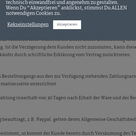
technisch einwandfrei und angenehm zu gestalten.
Wenn Du “Akzeptieren" anklickst, stimmst Du ALLEN
erer Gewalt und aufgrund von unvorhersehbaren Ereignissen, d
notwendigen Cookies zu.
unden, die Unternehmer sind, auch bei verbindlich vereinbarte
ung bzw. Leistung um die Dauer der Behinderung zuzüglich einer
Kekseinstellungen
Akzeptieren
die Unternehmer sind auch in Fällen unvorhersehbarer Ereigniss
zu vertreten sind. Während der Dauer dieser Behinderung ist de
g. Ist die Verzögerung dem Kunden nicht zuzumuten, kann dies
äufer durch schriftliche Erklärung vom Vertrag zurücktreten.
s Bestellvorgangs aus den zur Verfügung stehenden Zahlungsar
mationsseite unterrichtet.
 Zahlung innerhalb von 30 Tagen nach Erhalt der Ware und der R
g beauftragt, z.B. Paypal. gelten deren Allgemeine Geschäftsbe
r bestimmt, so kommt der Kunde bereits durch Versäumung des Ter