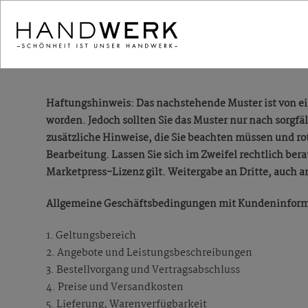
Haftungshinweis: Das nachstehende Muster ist von e
worden. Jedoch sollten Sie das Muster nur nach sorg
zusätzliche Hinweise, die Sie beachten müssen und ro
Bearbeitung. Lassen Sie sich im Zweifel rechtlich ber
Marketpress-Lizenz gilt. Weitergabe an Dritte, auch an
Allgemeine Geschäftsbedingungen mit Kundeninfor
1. Geltungsbereich
2. Angebote und Leistungsbeschreibungen
3. Bestellvorgang und Vertragsabschluss
4. Preise und Versandkosten
5. Lieferung, Warenverfügbarkeit