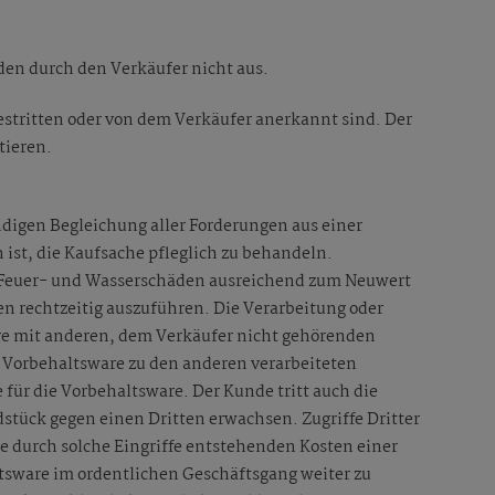
den durch den Verkäufer nicht aus.
estritten oder von dem Verkäufer anerkannt sind. Der
tieren.
ndigen Begleichung aller Forderungen aus einer
 ist, die Kaufsache pfleglich zu behandeln.
-, Feuer- und Wasserschäden ausreichend zum Neuwert
n rechtzeitig auszuführen. Die Verarbeitung oder
re mit anderen, dem Verkäufer nicht gehörenden
r Vorbehaltsware zu den anderen verarbeiteten
 für die Vorbehaltsware. Der Kunde tritt auch die
stück gegen einen Dritten erwachsen. Zugriffe Dritter
 durch solche Eingriffe entstehenden Kosten einer
ltsware im ordentlichen Geschäftsgang weiter zu