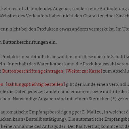
t kein rechtlich bindendes Angebot, sondern eine Aufforderung 
Websites des Verkäufers haben nicht den Charakter einer Zusic
 wenn nicht bei den Produkten etwas anderes vermerkt ist. Im Üb
en Buttonbeschriftungen ein.
s Produkte unverbindlich auswählen und diese über die Schaltfl
. Innerhalb des Warenkorbes kann die Produktauswahl verände
he
Buttonbeschriftung eintragen: [Weiter zur Kasse]
zum Abschlus
n: [zahlungspflichtig bestellen]
gibt der Kunde einen verbindl
nde die Daten jederzeit ändern und einsehen sowie mithilfe d
echen. Notwendige Angaben sind mit einem Sternchen (*) geke
e automatische Empfangsbestätigung per E-Mail zu, in welcher 
ucken kann (Bestellbestätigung). Die automatische Empfangsbes
 keine Annahme des Antrags dar. Der Kaufvertrag kommt erst da