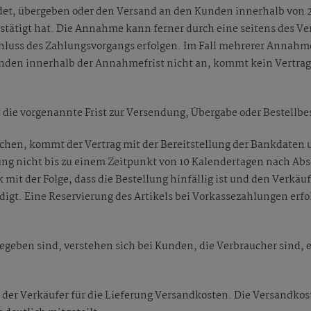
et, übergeben oder den Versand an den Kunden innerhalb von 2 
tätigt hat. Die Annahme kann ferner durch eine seitens des Ve
hluss des Zahlungsvorgangs erfolgen. Im Fall mehrerer Annahm
nden innerhalb der Annahmefrist nicht an, kommt kein Vertrag
die vorgenannte Frist zur Versendung, Übergabe oder Bestellbes
lichen, kommt der Vertrag mit der Bereitstellung der Bankdate
rung nicht bis zu einem Zeitpunkt von 10 Kalendertagen nach A
 mit der Folge, dass die Bestellung hinfällig ist und den Verkäufe
digt. Eine Reservierung des Artikels bei Vorkassezahlungen erfo
ngegeben sind, verstehen sich bei Kunden, die Verbraucher sind, e
 der Verkäufer für die Lieferung Versandkosten. Die Versandko