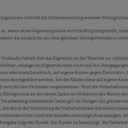
erzugszinsen schließt die Geltendmachung weiterer Verzugsschä
zu, wenn seine Gegenansprüche rechtskräftig festgestellt, unb
oweit die Ansprüche aus dem gleichen Vertragsverhältnis resul
 Verkäufer behält sich das Eigentum an der Ware bis zur vollstä
flichtet, solange das Eigentum noch nicht auf ihn übergegangen
emessen oder branchenüblich, auf eigene Kosten gegen Diebstahl
ten durchgeführt werden, hat der Käufer diese auf eigene Koste
 stets für den Verkäufer vorgenommen. Wird die Vorbehaltswa
as Miteigentum an der neuen Sache im Verhältnis des Wertes de
 Verarbeitung entstehende Sache gilt im Übrigen das gleiche wie
, die durch die Verbindung der Vorbehaltsware mit einem Grund
 stehenden Güter sind vom Kunden unverzüglich anzuzeigen. Die
Freigabe trägt der Kunde. Der Kunde ist berechtigt, die Vorbeha