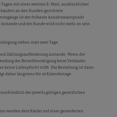
Tagen mit einer zweiten E-Mail, ausdrücklicher
rkäufers an den Kunden gerichtete
evorgänge ist der früheste Annahmezeitpunkt
 zustande und der Kunde wird nicht mehr an sein
tätigung sieben statt zwei Tage.
n und Zahlungsaufforderung zustande. Wenn die
bsendung der Bestellbestätigung beim Verkäufer
r keine Lieferpflicht trifft. Die Bestellung ist dann
lgt daher längstens für 10 Kalendertage.
inschließlich der jeweils gültigen gesetzlichen
sten werden dem Käufer auf einer gesonderten