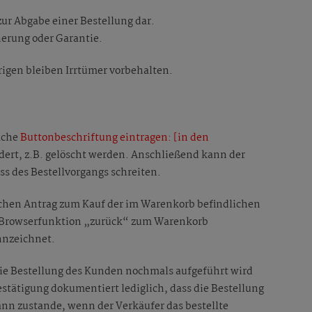
zur Abgabe einer Bestellung dar.
herung oder Garantie.
rigen bleiben Irrtümer vorbehalten.
äche
Buttonbeschriftung eintragen: [in den
rt, z.B. gelöscht werden. Anschließend kann der
s des Bestellvorgangs schreiten.
ichen Antrag zum Kauf der im Warenkorb befindlichen
er Browserfunktion „zurück“ zum Warenkorb
nnzeichnet.
die Bestellung des Kunden nochmals aufgeführt wird
tätigung dokumentiert lediglich, dass die Bestellung
nn zustande, wenn der Verkäufer das bestellte