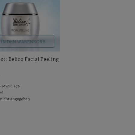
IN DEN WARENKORB
zt: Belico Facial Peeling
€
% MwSt. 19%
nd
: nicht angegeben