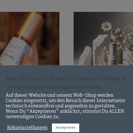
Hier gibt es auch Kekse! Eine kurze Erklärung zu
IN DEN WARENKORB
IN DEN WARENKO
den Cookies auf den folgenden Seiten.
Auf dieser Website und seinem Web-Shop werden
ERK HANDWUNDER
HÅNDWERK CC Cream St
Cookies eingesetzt, um den Besuch dieser Internetseite
te Edition (in
30 – medium
technisch einwandfrei und angenehm zu gestalten.
tion mit Kea Elisa)
Wenn Du “Akzeptieren" anklickst, stimmst Du ALLEN
39,90
€
notwendigen Cookies zu.
€
Enthält 19% MwSt. 19%
Kekseinstellungen
Akzeptieren
zzgl.
Versand
% Umsatzsteuer