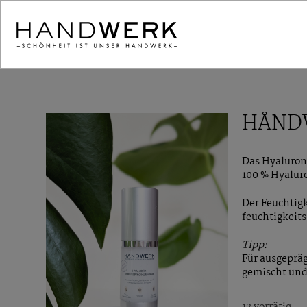
HÅNDW
Das Hyaluron 
100 % Hyalur
Der Feuchtigk
feuchtigkeit
Tipp:
Für ausgeprä
gemischt und 