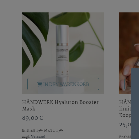
IN DEN WARENKORB
HÅNDWERK Hyaluron Booster
HÅNDW
Mask
limitier
Koopera
89,00
€
25,00
Enthält 19% MwSt. 19%
zzgl.
Versand
Enthält 19