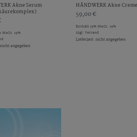
RK Akne Serum
HÅNDWERK Akne Crem
tsäurekomplex)
59,00
€
€
Enthält 19% MwSt. 19%
zzgl.
Versand
% MwSt. 19%
nd
Lieferzeit: nicht angegeben
: nicht angegeben