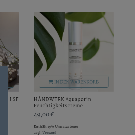
RB
IN DEN WARENKORB
ick LSF
HÅNDWERK Aquaporin
Feuchtigkeitscreme
49,00
€
Enthält 19% Umsatzsteuer
zzgl.
Versand