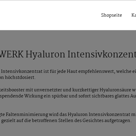
Shopseite
K
ERK Hyaluron Intensivkonzent
Intensivkonzentrat ist für jede Haut empfehlenswert, welche ei
on höchstdosiert.
eitsbooster mit unvernetzter und kurzkettiger Hyaluronsäure wi
sspendende Wirkung ein spürbar und sofort sichtbares glattes A
gte Faltenminimierung wird das Hyaluron Intensivkonzentrat mi
gezielt auf die betroffenen Stellen des Gesichtes aufgetragen.