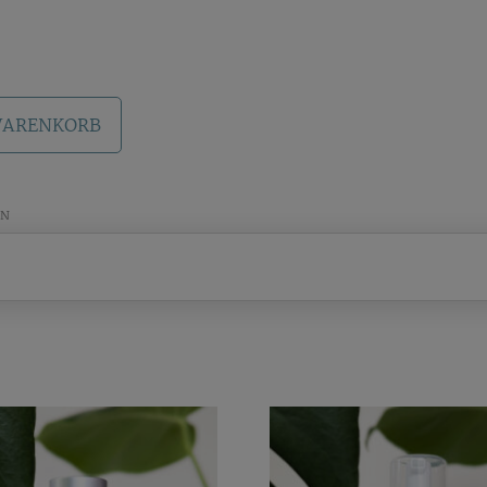
entrat
WARENKORB
EN