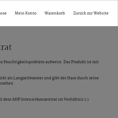
asse
Mein Konto
Warenkorb
Zurück zur Website
rat
n Feuchtigkeitsproblem aufweist. Das Produkt ist mit
rkt als Langzeitbooster und gibt der Haut durch seine
ussehen.
t dem AHP Intensivkonzentrat im Verhältnis 1:1