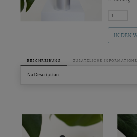
12 vorrätig
HÅNDWERK
Hyaluron
Intensivkonz
IN DEN 
Menge
BESCHREIBUNG
ZUSÄTZLICHE INFORMATION
No Description
Ähnliche Produkte